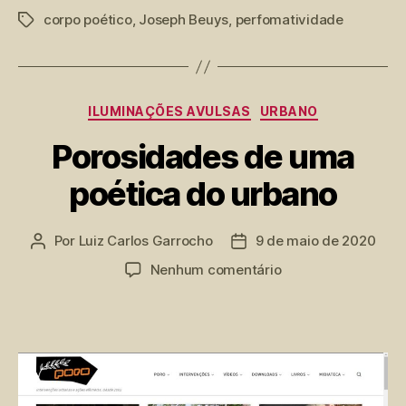
corpo poético
,
Joseph Beuys
,
perfomatividade
corpos
Tags
e
do
espaço
Categorias
ILUMINAÇÕES AVULSAS
URBANO
mental”
Porosidades de uma
poética do urbano
Por
Luiz Carlos Garrocho
9 de maio de 2020
Autor
Data
do
de
em
Nenhum comentário
post
publicação
Porosidades
de
uma
poética
do
urbano