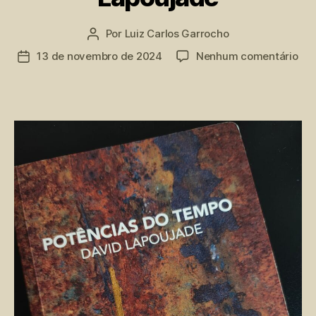
Por
Luiz Carlos Garrocho
Autor
do
em
13 de novembro de 2024
Nenhum comentário
Data
post
Pot
de
do
publicação
Tem
por
Lap