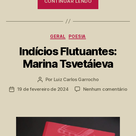
CONTINUAR LENDO
do
Tempo,
por
Lapoujade”
Categorias
GERAL
POESIA
Indícios Flutuantes:
Marina Tsvetáieva
Por
Luiz Carlos Garrocho
Autor
do
em
19 de fevereiro de 2024
Nenhum comentário
Data
post
Indí
de
Flut
publicação
Mar
Tsv