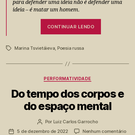
para defender uma ideia não é defender uma
ideia – é matar um homem
.
“Indícios
CONTINUAR LENDO
Flutuantes:
Marina
Tsvetáieva”
Marina Tsvietáieva
,
Poesia russa
Tags
Categorias
PERFORMATIVIDADE
Do tempo dos corpos e
do espaço mental
Por
Luiz Carlos Garrocho
Autor
do
em
5 de dezembro de 2022
Nenhum comentário
Data