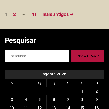
1964”
Paginação
…
1
2
41
mais antigos
→
de
posts
Pesquisar
Pesquisar
por:
agosto 2026
S
T
Q
Q
S
S
D
1
2
3
4
5
6
7
8
9
10
11
12
13
14
15
16