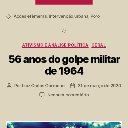
de
uma
Ações efêmeras
,
Intervenção urbana
,
Poro
poética
Tags
do
urbano”
Categorias
ATIVISMO E ANÁLISE POLÍTICA
GERAL
56 anos do golpe militar
de 1964
Por
Luiz Carlos Garrocho
31 de março de 2020
Autor
Data
do
de
em
Nenhum comentário
post
publicação
56
anos
do
golpe
militar