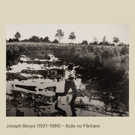
post
Do
de
tem
publicação
dos
cor
e
do
esp
men
Joseph Beuys (1921-1986) – Ação no Pântano