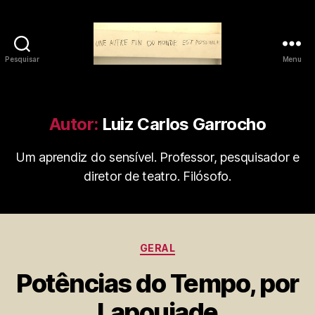
Pesquisar
Menu
Olho-
de-
Corvo
»
Autor:
Luiz Carlos Garrocho
Um aprendiz do sensível. Professor, pesquisador e
diretor de teatro. Filósofo.
Categorias
GERAL
Potências do Tempo, por
Lapoujade